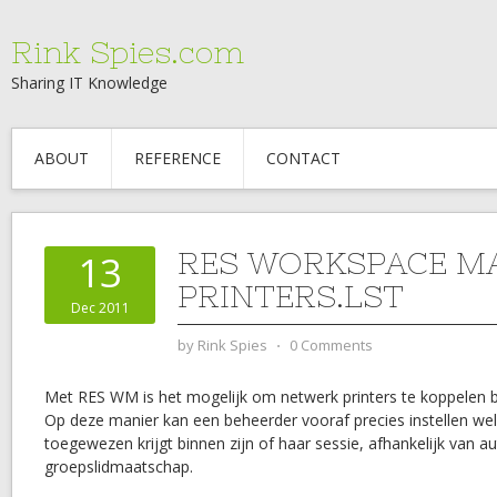
Rink Spies.com
Sharing IT Knowledge
ABOUT
REFERENCE
CONTACT
RES WORKSPACE M
13
PRINTERS.LST
Dec 2011
by
Rink Spies
⋅
0 Comments
Met RES WM is het mogelijk om netwerk printers te koppelen b
Op deze manier kan een beheerder vooraf precies instellen wel
toegewezen krijgt binnen zijn of haar sessie, afhankelijk van au
groepslidmaatschap.