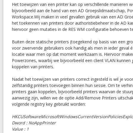
Het toewijzen van een printer kan op verschillende manieren 
bijvoorbeeld aan de hand van een AD Groepslidmaatschap, Po
Workspace.Wij maken in veel gevallen gebruik van een AD Gro
het toekennen van printers door authoristiebeheer in de AD k
hiervoor geen mutaties in de RES WM configuratie behoeven 
Buiten deze statische printers (toegekend op basis van een gr
voor zwervende gebruikers ook handig als men in ieder geval éé
locatie waar men op dat moment werkzaam is. Hiervoor make
Powerzones, waarbij we bijvoorbeeld een client VLAN kunnen 
koppelen van printers.
Nadat het toewijzen van printers correct ingesteld is wil je vo
zelfstandig printers toevoegen binnen hun sessie. Om te verhin
printers gaan koppelen, bijvoorbeeld printers waarvan de stuu
aanwezig zijn, willen we de optie Add/Remove Printers uitscha
volgende registry key gebruikt worden:
HKCUSoftwareMicrosoftWindowsCurrentVersionPoliciesExplo
Dword : NoAppPrinter
Value : 1