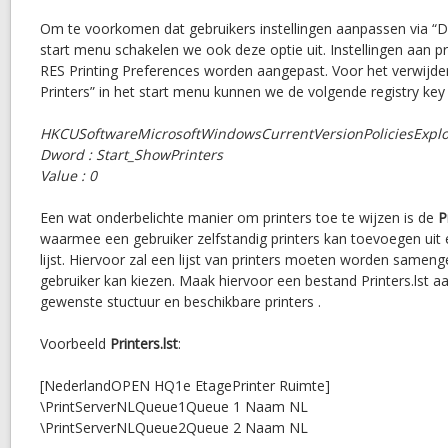
Om te voorkomen dat gebruikers instellingen aanpassen via “De
start menu schakelen we ook deze optie uit. Instellingen aan p
RES Printing Preferences worden aangepast. Voor het verwijde
Printers” in het start menu kunnen we de volgende registry key
HKCUSoftwareMicrosoftWindowsCurrentVersionPoliciesExpl
Dword : Start_ShowPrinters
Value : 0
Een wat onderbelichte manier om printers toe te wijzen is de
P
waarmee een gebruiker zelfstandig printers kan toevoegen uit 
lijst. Hiervoor zal een lijst van printers moeten worden sameng
gebruiker kan kiezen. Maak hiervoor een bestand Printers.lst a
gewenste stuctuur en beschikbare printers .
Voorbeeld
Printers.lst
:
[NederlandOPEN HQ1e EtagePrinter Ruimte]
\PrintServerNLQueue1Queue 1 Naam NL
\PrintServerNLQueue2Queue 2 Naam NL